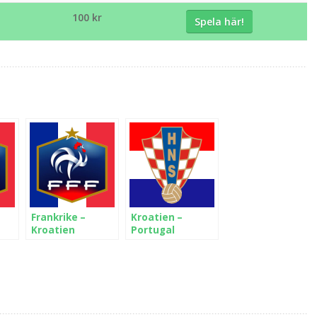
100 kr
Spela här!
Frankrike –
Kroatien –
Kroatien
Portugal