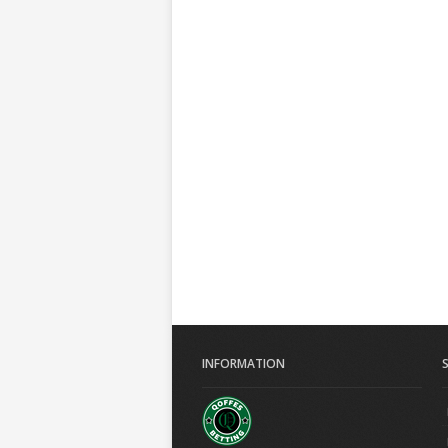
INFORMATION