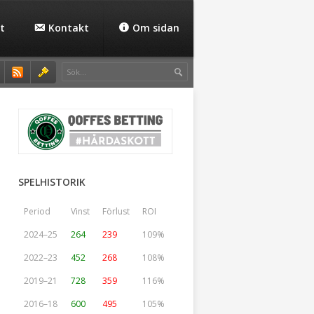
t
Kontakt
Om sidan
SPELHISTORIK
Period
Vinst
Förlust
ROI
2024–25
264
239
109%
2022–23
452
268
108%
2019–21
728
359
116%
2016–18
600
495
105%