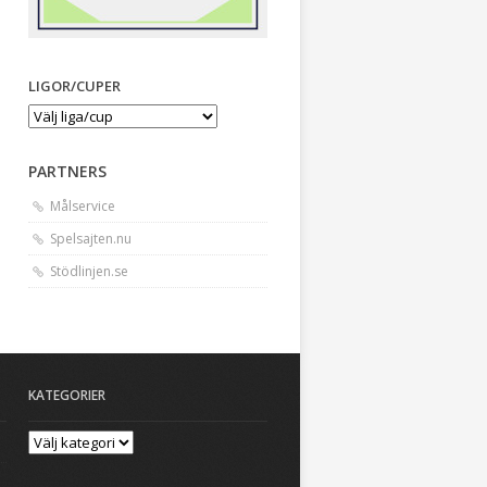
LIGOR/CUPER
PARTNERS
Målservice
Spelsajten.nu
Stödlinjen.se
KATEGORIER