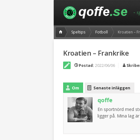
- 
Speltips
Fotboll
Kroatien – F
Kroatien – Frankrike
Postad:
2022/06/06
Skribe
Om
Senaste inläggen
qoffe
En sportnörd med sto
ligger på. Mina lag 