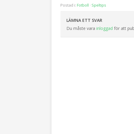
Postad i:
Fotboll
·
Speltips
LÄMNA ETT SVAR
Du måste vara
inloggad
för att pu