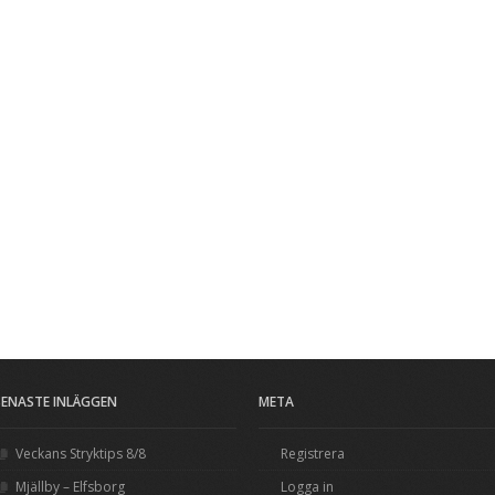
SENASTE INLÄGGEN
META
Veckans Stryktips 8/8
Registrera
Mjällby – Elfsborg
Logga in