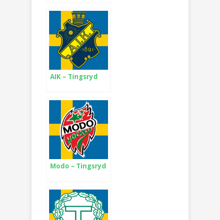
AIK – Tingsryd
Modo – Tingsryd