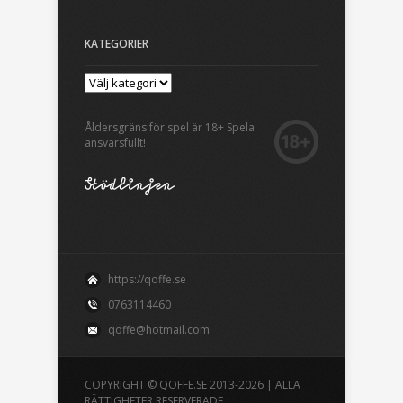
KATEGORIER
Åldersgräns för spel är 18+ Spela
ansvarsfullt!
https://qoffe.se
0763114460
qoffe@hotmail.com
COPYRIGHT © QOFFE.SE 2013-2026 | ALLA
RÄTTIGHETER RESERVERADE