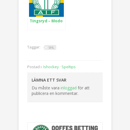
Tingsryd – Modo
Taggar:
SHL
Postad i:
Ishockey
·
Speltips
LÄMNA ETT SVAR
Du måste vara
inloggad
för att
publicera en kommentar.