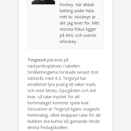
hockey. Har älskat
betting under hela
mitt liv. Hockeyn är
det jag lever för. Mitt
största fokus ligger
på NHL och svensk
ishockey.
Tingsryd
placeras på
nästjumboplatsen i tabellen.
Smålänningarna torskade senast mot
Västerås med 4-2. Tingsryd har
emellertid fyra poäng till säker mark,
och med Modo, Djurgården och AIK
kvar, så talar mycket för att
hemmalaget kommer spela kval.
Dessutom är Tingsryd ligans svagaste
hemmalag, vilket knappast talar för att
klubben ska kunna slå gästande Modo
denna fredagskvällen.