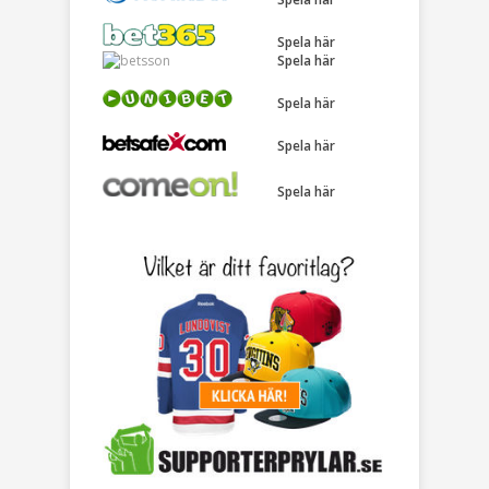
Spela här
Spela här
Spela här
Spela här
Spela här