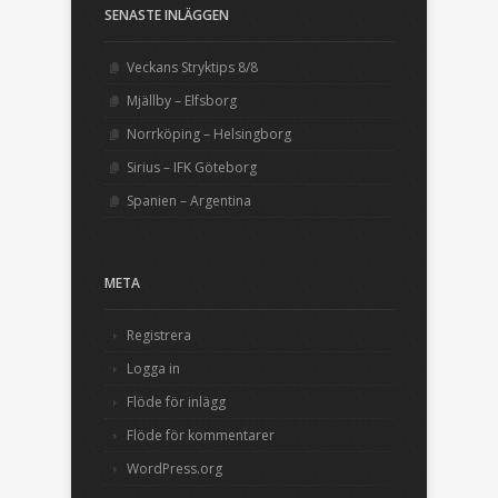
SENASTE INLÄGGEN
Veckans Stryktips 8/8
Mjällby – Elfsborg
Norrköping – Helsingborg
Sirius – IFK Göteborg
Spanien – Argentina
META
Registrera
Logga in
Flöde för inlägg
Flöde för kommentarer
WordPress.org