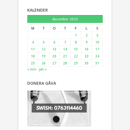
KALENDER
december 2023
M
T
O
T
F
L
S
1
2
3
4
5
6
7
8
9
10
11
12
13
14
15
16
17
18
19
20
21
22
23
24
25
26
27
28
29
30
31
« nov
jan »
DONERA GÅVA