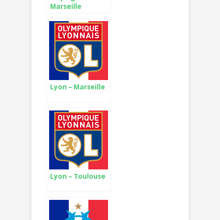
Marseille
Lyon – Marseille
Lyon – Toulouse