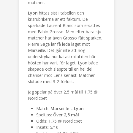
matcher.
Lyon
hittas sist i tabellen och
krisrubrikerna är ett faktum. De
sparkade Laurent Blanc som ersattes
med Fabio Grosso. Men efter bara sju
matcher har även Grosso fått sparken.
Pierre Sage lär få leda laget mot
Marseille. Det går inte att nog
understryka hur katastrofal den här
hösten har varit för laget. Lyon både
skapade och släppte till en hel del
chanser mot Lens senast. Matchen
slutade med 3-2-förlust.
Jag spelar på över 2,5 mål till 1,75 @
Nordicbet
Match:
Marseille – Lyon
Speltips:
Över 2,5 mål
Odds: 1,75 @ Nordicbet
Insats: 5/10