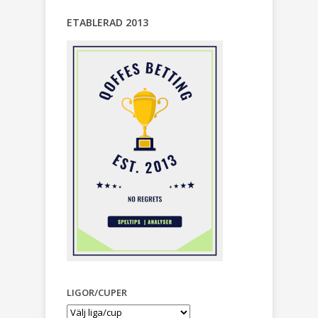
ETABLERAD 2013
LIGOR/CUPER