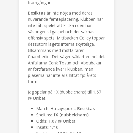
framgångar.
Besiktas
är inte nöjda med deras
nuvarande femteplacering. Klubben har
inte fått spelet att klicka i den här
säsongens ligaspel och det saknas
offensiv spets. Mittbacken Colley toppar
dessutom lagets interna skytteliga,
tillsammans med mittfältaren
Chamberlin. Det säger såklart en hel del.
Anfallarna Cenk Tosun och Aboubakar
är fortfarande kvar i klubben, men
pjäserna har inte alls hittat fjolårets
form.
Jag spelar på 1X (dubbelchans) till 1,67
@ Unibet.
Match:
Hatayspor – Besiktas
Speltips:
1X (dubbelchans)
Odds: 1,67 @ Unibet
Insats: 1/10