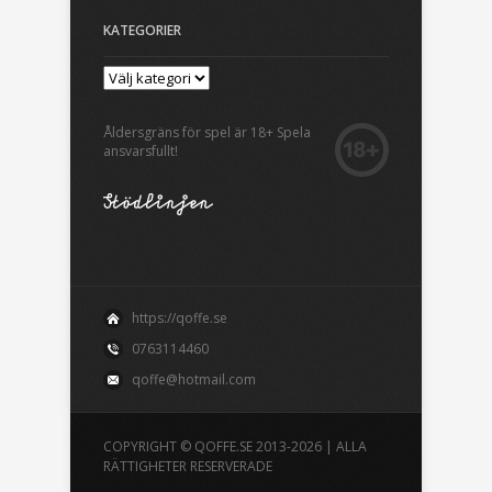
KATEGORIER
Åldersgräns för spel är 18+ Spela
ansvarsfullt!
https://qoffe.se
0763114460
qoffe@hotmail.com
COPYRIGHT © QOFFE.SE 2013-2026 | ALLA
RÄTTIGHETER RESERVERADE