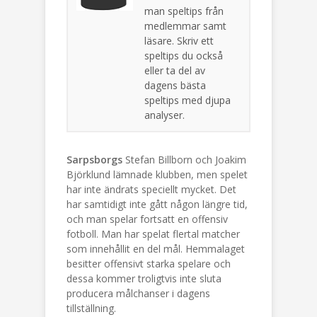
man speltips från
medlemmar samt
läsare. Skriv ett
speltips du också
eller ta del av
dagens bästa
speltips med djupa
analyser.
Sarpsborgs
Stefan Billborn och Joakim
Björklund lämnade klubben, men spelet
har inte ändrats speciellt mycket. Det
har samtidigt inte gått någon längre tid,
och man spelar fortsatt en offensiv
fotboll. Man har spelat flertal matcher
som innehållit en del mål. Hemmalaget
besitter offensivt starka spelare och
dessa kommer troligtvis inte sluta
producera målchanser i dagens
tillställning.