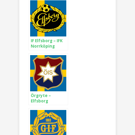
IF Elfsborg – IFK
Norrköping
Örgryte –
Elfsborg