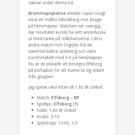
saknar under denna tid.
Brommapojkarna
inledde cupen svagt
med ett mållös tillställning mot Brage
på hemmaplan. Matchen var svängig,
där resultatet kunde ha sett annorlunda
ut med tanke på målchanserna. I dess
andra match mot Örgryte fick de
däremot bättre utdelning och vann
komfortabelt med 3-0 på hemmaplan.
Nu är de piskade att besegra Elfsborg
på bortaplan för att kunna ta sig vidare
från gruppen.
Jag spelar raka ettan till 1,60 @ Unibet.
Match:
Elfsborg – BP
Speltips:
Elfsborg (1)
Odds: 1,60 @ Unibet
Insats: 5/10
Spelstopp: 13:00, 1/3