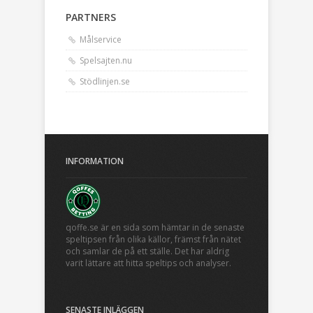
PARTNERS
Målservice
Spelsajten.nu
Stödlinjen.se
INFORMATION
qoffe.se är en sida som hämtar in de senaste
speltipsen från olika källor, främst från nätet
och samlar de på ett ställe. Det har aldrig
varit lättare att hitta speltips och analyser.
SENASTE INLÄGGEN