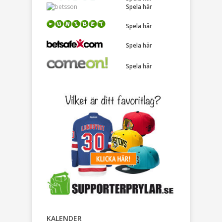
Spela här
Spela här
Spela här
Spela här
KALENDER