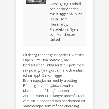
vadslagning. Fotboll
och hockey är det
fokus ligger på. Mina
lag är HV71,
Hammarby,
Philadelphia Flyers
och Manchester
United.
Elfsborg
toppar gruppspelet i Svenska
Cupen. Efter två matcher, har
Boråsklubben, inkasserat full pott med
sex poäng, fyra gjorda mål och endast
ett insläppt. Bakom ligger
Brommapojkarna med fyra poäng.
Elfsborg är välförtjänta favoriter.
Klubben har hållit igång under
vinterhalvåret utan längre uppehåll tack
vare sitt europaspel och har därmed ett
matchtempo som många andra lag