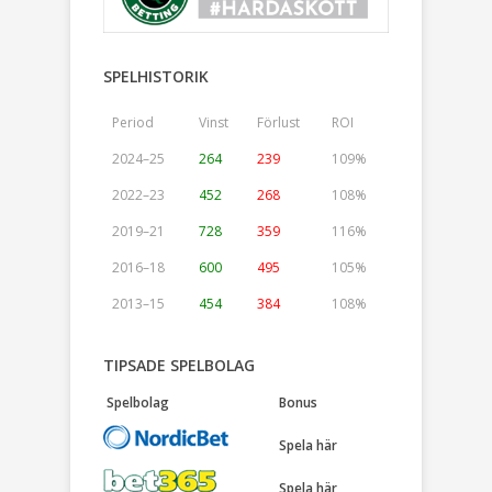
SPELHISTORIK
Period
Vinst
Förlust
ROI
2024–25
264
239
109%
2022–23
452
268
108%
2019–21
728
359
116%
2016–18
600
495
105%
2013–15
454
384
108%
TIPSADE SPELBOLAG
Spelbolag
Bonus
Spela här
Spela här