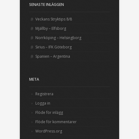
SENASTE INLÄGGEN
Veckans Stryktips 8/8
Mjällby – Elfsborg
Norrköping – Helsingborg
Sirius – IFK Göteborg
Spanien – Argentina
META
Registrera
Logga in
Flöde för inlägg
Flöde för kommentarer
WordPress.org