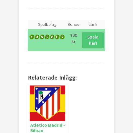
Spelbolag
Bonus
Länk
100
Spela
kr
här!
Relaterade Inlägg:
Atletico Madrid –
Bilbao