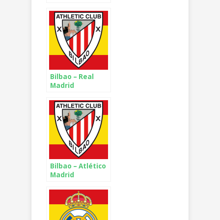
Bilbao – Real
Madrid
Bilbao – Atlético
Madrid