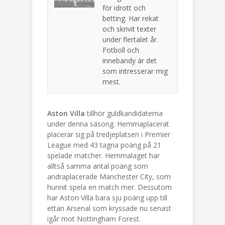
för idrott och
betting. Har rekat
och skrivit texter
under flertalet år.
Fotboll och
innebandy är det
som intresserar mig
mest.
Aston Villa
tillhör guldkandidaterna
under denna säsong. Hemmaplacerat
placerar sig på tredjeplatsen i Premier
League med 43 tagna poäng på 21
spelade matcher. Hemmalaget har
alltså samma antal poäng som
andraplacerade Manchester City, som
hunnit spela en match mer. Dessutom
har Aston Villa bara sju poäng upp till
ettan Arsenal som kryssade nu senast
igår mot Nottingham Forest.