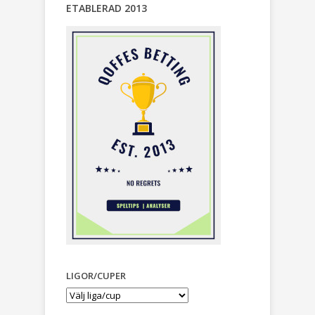
ETABLERAD 2013
LIGOR/CUPER