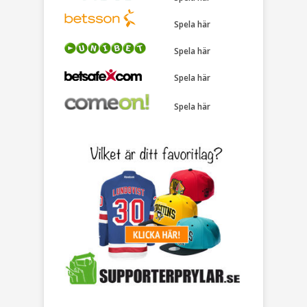
Spela här
Spela här
Spela här
Spela här