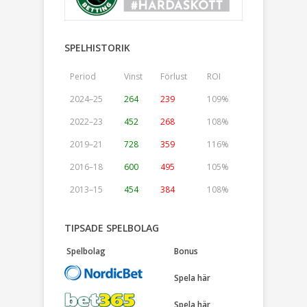
SPELHISTORIK
Period
Vinst
Förlust
ROI
2024–25
264
239
109%
2022–23
452
268
108%
2019–21
728
359
116%
2016–18
600
495
105%
2013–15
454
384
108%
TIPSADE SPELBOLAG
Spelbolag
Bonus
Spela här
Spela här