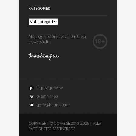
KATEGORIER
Åldersgräns för spel är 18+ Spela
ansvarsfullt!
https://qoffe.se
0763114460
qoffe@hotmail.com
COPYRIGHT © QOFFE.SE 2013-2026 | ALLA
RÄTTIGHETER RESERVERADE