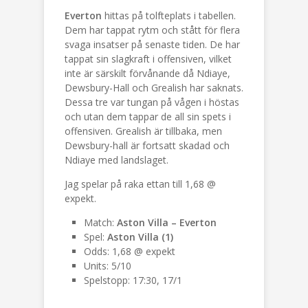
Everton
hittas på tolfteplats i tabellen.
Dem har tappat rytm och stått för flera
svaga insatser på senaste tiden. De har
tappat sin slagkraft i offensiven, vilket
inte är särskilt förvånande då Ndiaye,
Dewsbury-Hall och Grealish har saknats.
Dessa tre var tungan på vågen i höstas
och utan dem tappar de all sin spets i
offensiven. Grealish är tillbaka, men
Dewsbury-hall är fortsatt skadad och
Ndiaye med landslaget.
Jag spelar på raka ettan till 1,68 @
expekt.
Match:
Aston Villa – Everton
Spel:
Aston Villa (1)
Odds: 1,68 @ expekt
Units: 5/10
Spelstopp: 17:30, 17/1