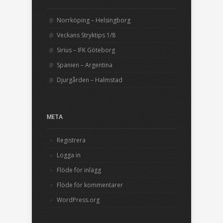
Norrköping – Helsingborg
Veckans Stryktips 1/8
Sirius – IFK Göteborg
Spanien – Argentina
Djurgården – Halmstad
META
Registrera
Logga in
Flöde för inlägg
Flöde för kommentarer
WordPress.org