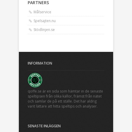
PARTNERS
Målservice
Spelsajten.nu
Stödlinjen.se
INFORMATION
qoffe.se är en sida som hämtar in de senaste
speltipsen från olika källor, främst från nätet
och samlar de på ett ställe. Det har aldrig
varit lättare att hitta speltips och analyser.
SENASTE INLÄGGEN