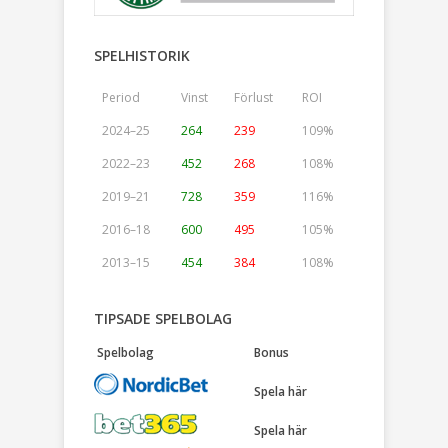
SPELHISTORIK
Period
Vinst
Förlust
ROI
2024–25
264
239
109%
2022–23
452
268
108%
2019–21
728
359
116%
2016–18
600
495
105%
2013–15
454
384
108%
TIPSADE SPELBOLAG
Spelbolag
Bonus
Spela här
Spela här