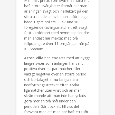
Man har, precis som kvällens motstånd,
haft stora svårigheter framåt där man
är aningen svagt och ineffektivt på den
sista tredjedelen av banan. Inför helgen
hade Tigers nollats i 8 av sina 10
föregående tävlingsmatcher, ett svagt
facit jämförbart med hemmaspelet där
man endast har mäktat med två
fullpoängare över 11 omgångar här på
KC Stadium.
Aston Villa
har envisats med att bygga
längre sviter som antingen har varit
positiva över ett par matcher eller
väldigt negativa över en större period
och bortalaget är nu farliga nära
nedflyttningsstrecket efter 9 raka
ligamatcher utan vinst och än mer
skrämmande att man inte har lyckats
göra mer än två mål under den
perioden. Går dock att till viss del
försvara med att man har haft ett tufft