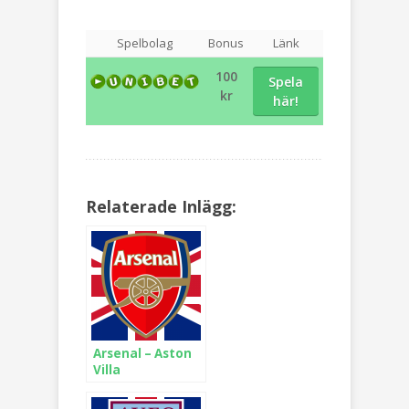
Spelbolag
Bonus
Länk
100
Spela
kr
här!
Relaterade Inlägg:
Arsenal – Aston
Villa