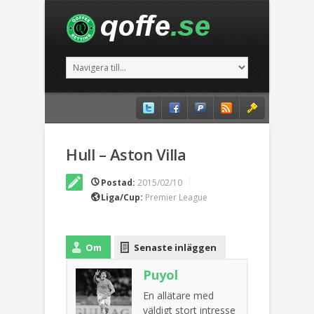
Hull – Aston Villa
Postad:
2015/02/10
Liga/Cup:
Premier League
Om
Senaste inläggen
Puyol
En allätare med
väldigt stort intresse