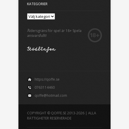
KATEGORIER
Åldersgräns för spel är 18+ Spela
ansvarsfullt!
https://qoffe.se
0763114460
qoffe@hotmail.com
COPYRIGHT © QOFFE.SE 2013-2026 | ALLA
RÄTTIGHETER RESERVERADE