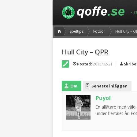
- 
Speltips
Fotboll
Hull City – 
Hull City – QPR
Postad:
2015/02/21
Skribe
Om
Senaste inläggen
Puyol
En allätare med väldig
under flertalet år. F