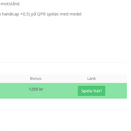
e-motstånd.
n handicap +0,5) på QPR spelas med medel.
Bonus
Länk
1250 kr
Spela här!