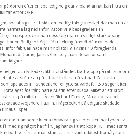
å dörren efter en spelledig helg där vi bland annat kan hitta en
Hull tar emot QPR.
ggen, spelat sig till rätt sida om nedflyttningsstrecket där man nu är
t närmsta lag nedanför. Aston Villa besegrades i en
l pga cupspel och innan dess tog man en väldigt stark poäng
t har nu äntligen börjat få utdelning framåt då man hade
. Inför februari hade man nollats i 8 av sina 10 föregående
r Mohamed Diame, James Chester, Liam Rosenior samt
an tidigare.
 helgen och lyckades, likt motståndet, klättra upp på rätt sida om
t inte är större än på ett par bollars målskillnad. Detta via
om spelades in i Sunderland, en ytterst värdefull 2-0 seger efter
Bortalaget återfår Charlie Austin efter skada, vilket är ett stort
tt avbräck på mittfältet. Även Richard Dunne, Mauricio Isla och
sskadade Alejandro Faurlin. Frågetecken på tidigare skadade
illbaka i spel.
gheter där man borde kunna försvara sig väl mot den här typen av
t få med sig något härifrån. Jag har svårt att köpa Hull, med i snitt
n bortse från att man stundtals har varit uddlöst framåt, som