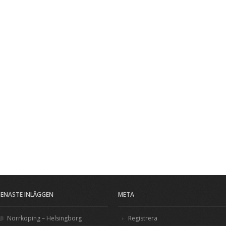
SENASTE INLÄGGEN
META
Norrköping – Helsingborg
Registrera