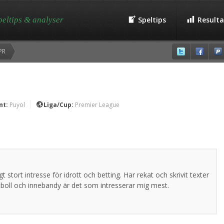
speltips & analyser
Speltips
Resulta
QPR
nt:
Puyol
Liga/Cup:
Premier League
t stort intresse för idrott och betting. Har rekat och skrivit texter
otboll och innebandy är det som intresserar mig mest.