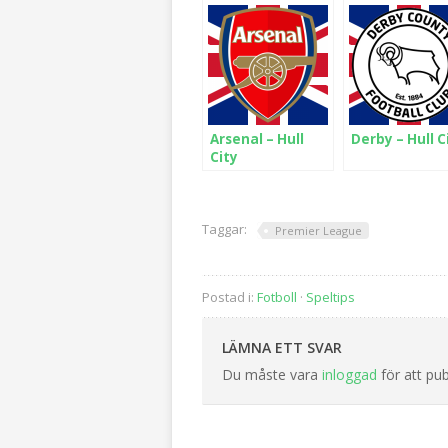
Arsenal – Hull
Derby – Hull C
City
Taggar:
Premier League
Postad i:
Fotboll
·
Speltips
LÄMNA ETT SVAR
Du måste vara
inloggad
för att pu