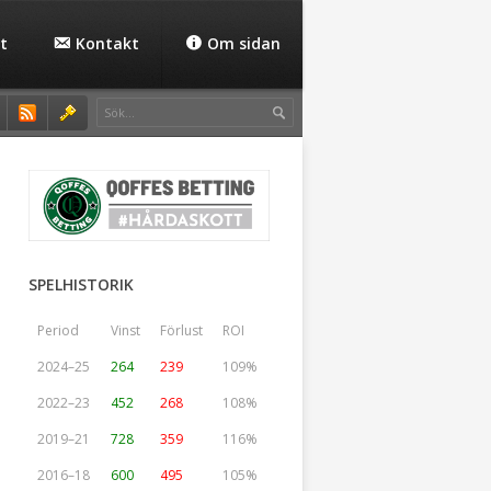
t
Kontakt
Om sidan
SPELHISTORIK
Period
Vinst
Förlust
ROI
2024–25
264
239
109%
2022–23
452
268
108%
2019–21
728
359
116%
2016–18
600
495
105%