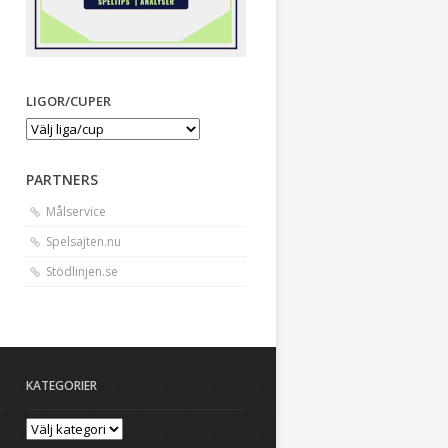
LIGOR/CUPER
PARTNERS
Målservice
Spelsajten.nu
Stödlinjen.se
KATEGORIER