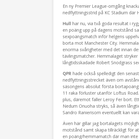
En ny Premier League-omgång knackar p
nedflyttningsstrid på KC Stadium där 
Hull
har nu, via två goda resultat i ry
en poäng upp på dagens motstånd sam
sexpoängsmatch inför helgens uppehål
borta mot Manchester City. Hemmalage
enorma svårigheter med det innan dess
tävlingsmatcher. Hemmalaget stryke
långtidsskadade Robert Snodgrass sed
QPR
hade också spelledigt den senaste
nedflyttningsstrecket även om avstånde
säsongens absolut första bortapoäng s
11 raka förluster utanför Loftus Road. 
plus, däremot faller Leroy Fer bort. E
Nedum Onuoha stryks, så även långtid
Sandro Ranierisom eventuellt kan vara t
Även här gillar jag bortalagets möjli
motstånd samt skapa tillräckligt för at
en poäng/hemmamatch där man inte ka