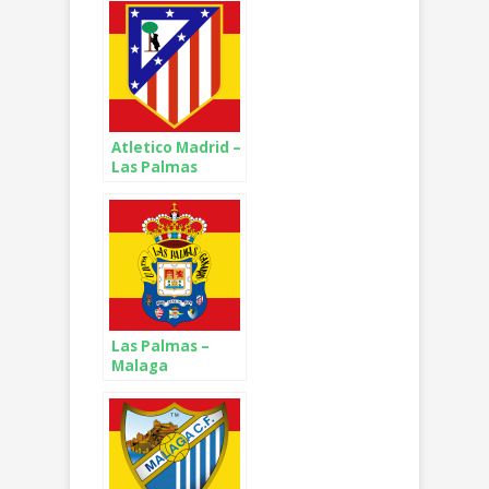
Atletico Madrid –
Las Palmas
Las Palmas –
Malaga