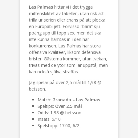
Las Palmas
hittar vi i det trygga
mittenskiktet av tabellen, utan risk att
trilla ur serien eller chans på att plocka
en Europabiljett. Förvisso ”bara” sju
poäng upp till topp sex, men det ska
inte kunna hämtas in i den här
konkurrensen. Las Palmas har stora
offensiva kvalitéer, liksom defensiva
brister. Gästerna kommer, utan tvekan,
trivas med de ytor som lär uppstå, men
kan också själva straffas.
Jag spelar på över 2,5 mål till 1,98 @
betsson.
Match:
Granada – Las Palmas
Speltips:
Över 2,5 mål
Odds: 1,98 @ betsson
Insats: 5/10
Spelstopp: 17:00, 6/2