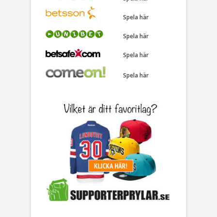
Spela här
Spela här
Spela här
Spela här