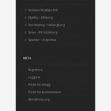
Veckans Stryktips 8/8
Mjällby – Elfsborg
Norrköping – Helsingborg
Sirius – IFK Göteborg
Spanien – Argentina
META
Registrera
Logga in
Flöde för inlägg
Flöde för kommentarer
WordPress.org