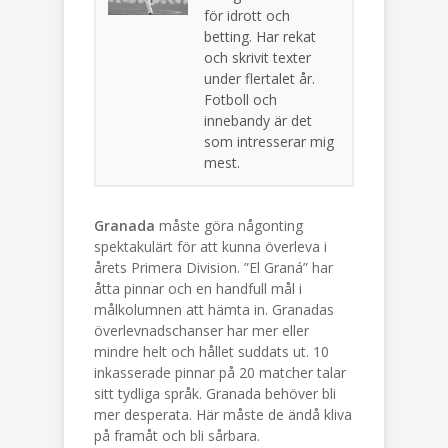
för idrott och
betting. Har rekat
och skrivit texter
under flertalet år.
Fotboll och
innebandy är det
som intresserar mig
mest.
Granada
måste göra någonting
spektakulärt för att kunna överleva i
årets Primera Division. ”El Graná” har
åtta pinnar och en handfull mål i
målkolumnen att hämta in. Granadas
överlevnadschanser har mer eller
mindre helt och hållet suddats ut. 10
inkasserade pinnar på 20 matcher talar
sitt tydliga språk. Granada behöver bli
mer desperata. Här måste de ändå kliva
på framåt och bli sårbara.