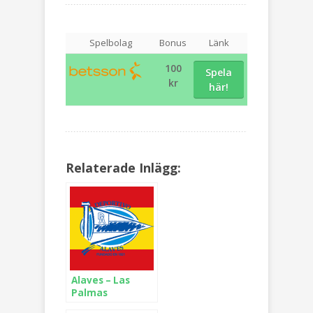
Spelbolag
Bonus
Länk
100
Spela
kr
här!
Relaterade Inlägg:
Alaves – Las
Palmas