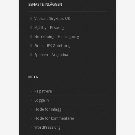
SENASTE INLÄGGEN
Veckans Stryktips 8/8
Mjällby – Elfsborg
Norrköping – Helsingborg
Sirius – IFK Göteborg
Spanien – Argentina
META
Registrera
Logga in
Flöde för inlägg
Flöde för kommentarer
WordPress.org