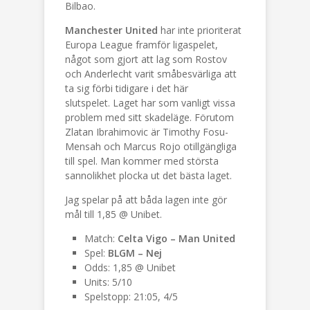
Bilbao.
Manchester United
har inte prioriterat
Europa League framför ligaspelet,
något som gjort att lag som Rostov
och Anderlecht varit småbesvärliga att
ta sig förbi tidigare i det här
slutspelet. Laget har som vanligt vissa
problem med sitt skadeläge. Förutom
Zlatan Ibrahimovic är Timothy Fosu-
Mensah och Marcus Rojo otillgängliga
till spel. Man kommer med största
sannolikhet plocka ut det bästa laget.
Jag spelar på att båda lagen inte gör
mål till 1,85 @ Unibet.
Match:
Celta Vigo – Man United
Spel:
BLGM – Nej
Odds: 1,85 @ Unibet
Units: 5/10
Spelstopp: 21:05, 4/5