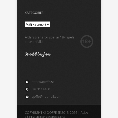
KATEGORIER
Åldersgräns för spel är 18+ Spela
ansvarsfullt!
https://qoffe.se
0763114460
qoffe@hotmail.com
COPYRIGHT © QOFFE.SE 2013-2026 | ALLA
RÄTTIGHETER RESERVERADE