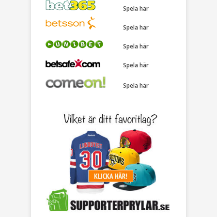
Spela här
Spela här
Spela här
Spela här
Spela här