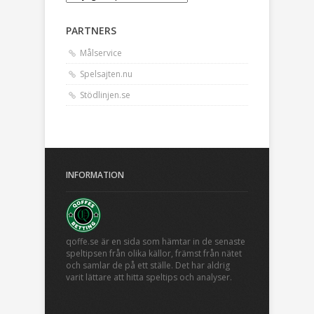
PARTNERS
Målservice
Spelsajten.nu
Stödlinjen.se
INFORMATION
qoffe.se är en sida som hämtar in de senaste
speltipsen från olika källor, främst från nätet
och samlar de på ett ställe. Det har aldrig
varit lättare att hitta speltips och analyser.