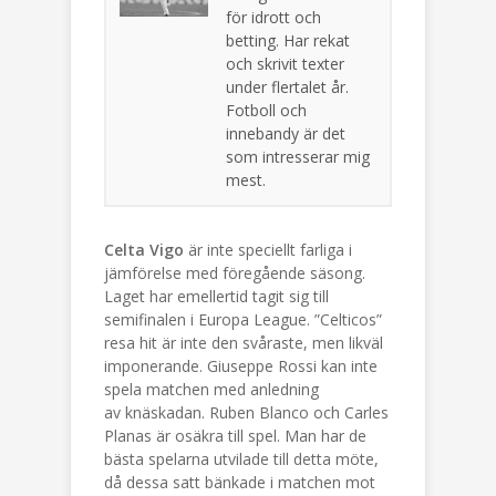
för idrott och
betting. Har rekat
och skrivit texter
under flertalet år.
Fotboll och
innebandy är det
som intresserar mig
mest.
Celta Vigo
är inte speciellt farliga i
jämförelse med föregående säsong.
Laget har emellertid tagit sig till
semifinalen i Europa League. ”Celticos”
resa hit är inte den svåraste, men likväl
imponerande. Giuseppe Rossi kan inte
spela matchen med anledning
av knäskadan. Ruben Blanco och Carles
Planas är osäkra till spel. Man har de
bästa spelarna utvilade till detta möte,
då dessa satt bänkade i matchen mot