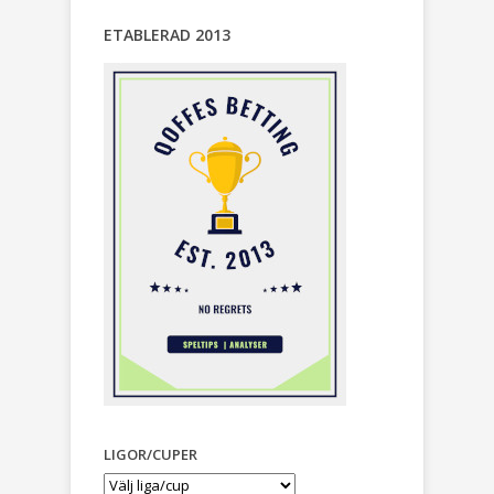
ETABLERAD 2013
LIGOR/CUPER