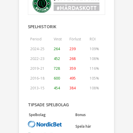
SPELHISTORIK
Period
Vinst
Förlust
ROI
2024–25
264
239
109%
2022–23
452
268
108%
2019–21
728
359
116%
2016–18
600
495
105%
2013–15
454
384
108%
TIPSADE SPELBOLAG
Spelbolag
Bonus
Spela här