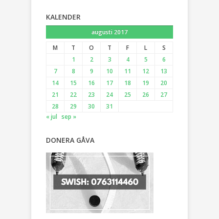
KALENDER
augusti 2017
M
T
O
T
F
L
S
1
2
3
4
5
6
7
8
9
10
11
12
13
14
15
16
17
18
19
20
21
22
23
24
25
26
27
28
29
30
31
« jul
sep »
DONERA GÅVA