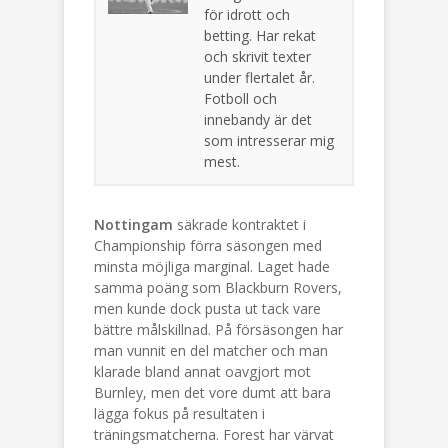
för idrott och
betting. Har rekat
och skrivit texter
under flertalet år.
Fotboll och
innebandy är det
som intresserar mig
mest.
Nottingam
säkrade kontraktet i
Championship förra säsongen med
minsta möjliga marginal. Laget hade
samma poäng som Blackburn Rovers,
men kunde dock pusta ut tack vare
bättre målskillnad. På försäsongen har
man vunnit en del matcher och man
klarade bland annat oavgjort mot
Burnley, men det vore dumt att bara
lägga fokus på resultaten i
träningsmatcherna. Forest har värvat