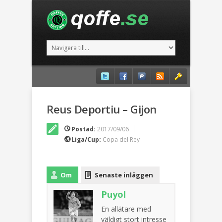
Reus Deportiu – Gijon
Postad:
2017/09/06
Liga/Cup:
Copa del Rey
Om
Senaste inläggen
Puyol
En allätare med
väldigt stort intresse