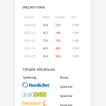
SPELHISTORIK
Period
Vinst
Förlust
ROI
2024–25
264
239
109%
2022–23
452
268
108%
2019–21
728
359
116%
2016–18
600
495
105%
2013–15
454
384
108%
TIPSADE SPELBOLAG
Spelbolag
Bonus
Spela här
Spela här
Spela här