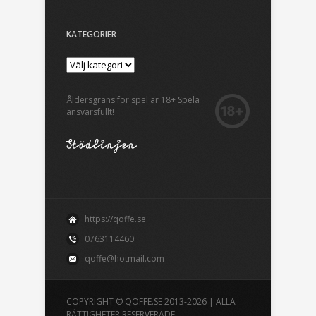
KATEGORIER
Åldersgräns för spel är 18+ Spela
ansvarsfullt!
https://qoffe.se
0763114460
qoffe@hotmail.com
COPYRIGHT © QOFFE.SE 2013-2026 | ALLA
RÄTTIGHETER RESERVERADE