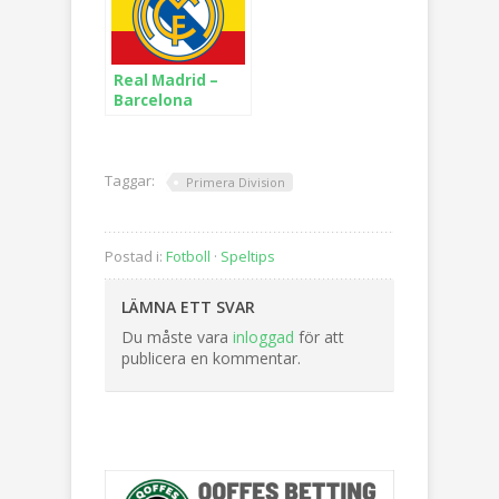
Real Madrid –
Barcelona
Taggar:
Primera Division
Postad i:
Fotboll
·
Speltips
LÄMNA ETT SVAR
Du måste vara
inloggad
för att
publicera en kommentar.