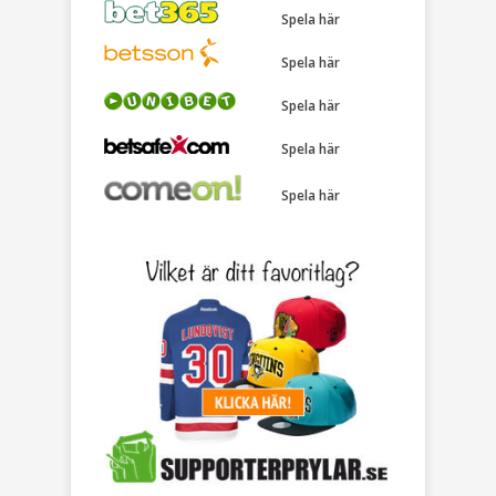
Spela här
Spela här
Spela här
Spela här
Spela här