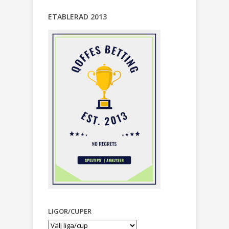
ETABLERAD 2013
LIGOR/CUPER