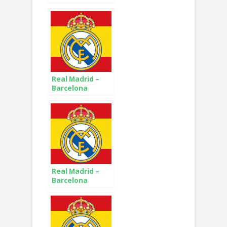
Real Madrid –
Barcelona
Real Madrid –
Barcelona