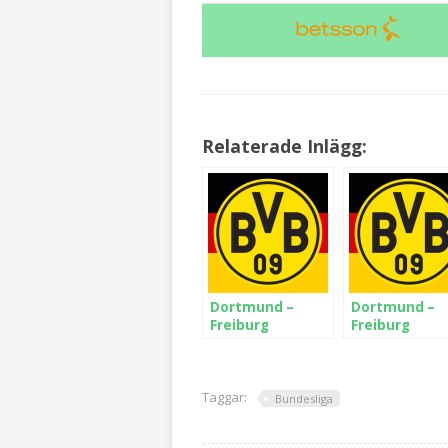
Relaterade Inlägg:
Dortmund –
Dortmund –
Freiburg
Freiburg
Taggar:
Bundesliga