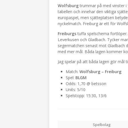
Wolfsburg
trummar på med vinster i 
tabellen och innehar den viktiga sjätt
europaspel, men sjätteplatsen betyder 
nyckelmatch. Freiburg är ett för Wolfs
Freiburgs
tuffa spelschema fortlöper.
Leverkusen och Gladbach. Tycker man 
segermatchen senast mot Gladbach dä
med mer mål. Båda lagen kommer komm
Jag spelar på att båda lagen gör mål t
Match:
Wolfsburg – Freiburg
Spel:
BLGM
Odds: 1,70 @ betsson
Units: 5/10
Spelstopp: 15:30, 13/6
Spelbolag