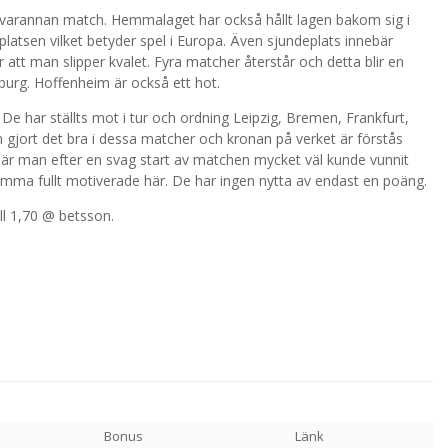
varannan match. Hemmalaget har också hållt lagen bakom sig i
eplatsen vilket betyder spel i Europa. Även sjundeplats innebär
att man slipper kvalet. Fyra matcher återstår och detta blir en
burg. Hoffenheim är också ett hot.
 De har ställts mot i tur och ordning Leipzig, Bremen, Frankfurt,
gjort det bra i dessa matcher och kronan på verket är förstås
r man efter en svag start av matchen mycket väl kunde vunnit
a fullt motiverade här. De har ingen nytta av endast en poäng.
ill 1,70 @ betsson.
Bonus
Länk