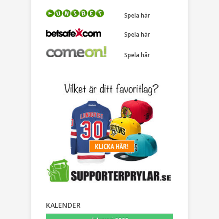
Spela här
Spela här
Spela här
KALENDER