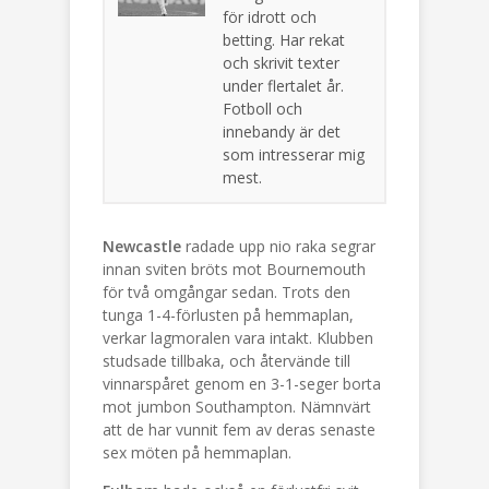
för idrott och
betting. Har rekat
och skrivit texter
under flertalet år.
Fotboll och
innebandy är det
som intresserar mig
mest.
Newcastle
radade upp nio raka segrar
innan sviten bröts mot Bournemouth
för två omgångar sedan. Trots den
tunga 1-4-förlusten på hemmaplan,
verkar lagmoralen vara intakt. Klubben
studsade tillbaka, och återvände till
vinnarspåret genom en 3-1-seger borta
mot jumbon Southampton. Nämnvärt
att de har vunnit fem av deras senaste
sex möten på hemmaplan.