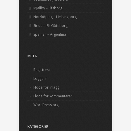
Mjällby – Elfsborg
Norrköping – Helsingborg
Sirius – IFK Göteborg
Spanien – Argentina
META
Registrera
Logga in
Flöde för inlägg
Flöde för kommentarer
WordPress.org
KATEGORIER